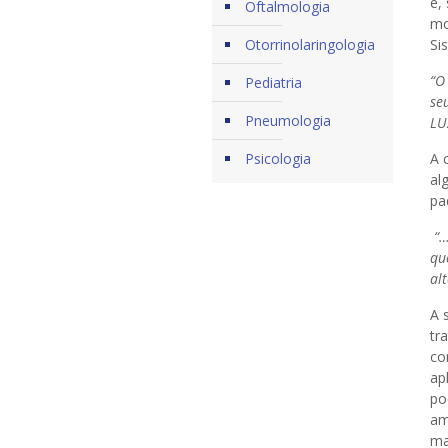
é,
Oftalmologia
mo
Otorrinolaringologia
Si
“O
Pediatria
se
Pneumologia
LU
Psicologia
A 
al
pa
“…
qu
al
A 
tr
co
ap
po
am
ma