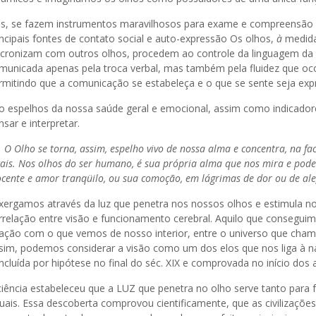
es, se fazem instrumentos maravilhosos para exame e compreensão
incipais fontes de contato social e auto-expressão Os olhos,
à
medida
ncronizam com outros olhos, procedem ao controle da linguagem 
municada apenas pela troca verbal, mas também pela fluidez que oco
rmitindo que a comunicação se estabeleça e o que se sente seja exp
o espelhos da nossa saúde geral e emocional, assim como indicador
nsar e interpretar.
 O Olho se torna, assim, espelho vivo de nossa alma e concentra, na f
cais. Nos olhos do ser humano, é sua própria alma que nos mira e pode
ocente e amor tranqüilo, ou sua comoção, em lágrimas de dor ou de ale
xergamos através da luz que penetra nos nossos olhos e estimula no
rrelação entre visão e funcionamento cerebral. Aquilo que consegui
lação com o que vemos de nosso interior, entre o universo que cham
sim, podemos considerar a visão como um dos elos que nos liga à n
ncluída por hipótese no final do séc. XIX e comprovada no início dos 
ciência estabeleceu que a LUZ que penetra no olho serve tanto para 
suais. Essa descoberta comprovou cientificamente, que as civilizações