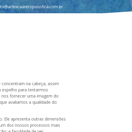
to@aclinicaantroposofica.com.br
 se concentram na cabeça, assim
 espelho para tentarmos
de nos fornecer uma imagem do
m que avaliamos a qualidade do
o. Ele apresenta outras dimensões
z um dos nossos processos mais
o: a faculdade de ver.