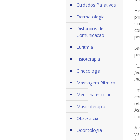
Cuidados Paliativos
El
Dermatologia
pr
si
Distúrbios de
co
Comunicação
pe
Euritmia
Sã
pe
Fisioterapia
“…
Ginecologia
fo
in
Massagem Rítmica
En
Medicina escolar
co
re
Musicoterapia
As
co
Obstetrícia
A 
Odontologia
vi