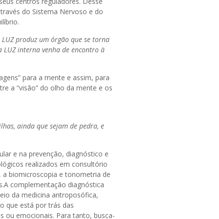
 seus centros reguladores. Desse
através do Sistema Nervoso e do
íbrio.
 a LUZ produz um órgão que se torna
a LUZ interna venha de encontro à
agens” para a mente e assim, para
ntre a “visão” do olho da mente e os
lhas, ainda que sejam de pedra, e
lar e na prevenção, diagnóstico e
lógicos realizados em consultório
, a biomicroscopia e tonometria de
es.A complementação diagnóstica
eio da medicina antroposófica,
o que está por trás das
is ou emocionais. Para tanto, busca-