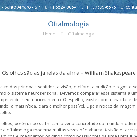
 - Santo Amaro - SP
11 5524 9054
11 97599-6575
conta
Oftalmologia
Home
Oftalmologia
Os olhos são as janelas da alma – William Shakespeare
atro dos principais sentidos, a visão, o olfato, a audição e o gosto
mo o sistema neurosensorial. Devemos comparar esse sistema a um
mpreender seu funcionamento. O espelho, existe com a finalidade 
ndo, a mais nítida, clara e melhor possível. É pela nitidez da image
pelho.
 olhos, porém, não se limitam a ver a concretude do mundo modern
e a oftalmologia moderna muitas vezes não abarca. A visão é talve
nâmicos e imaginamos os olhos como possuidores de uma única funçã