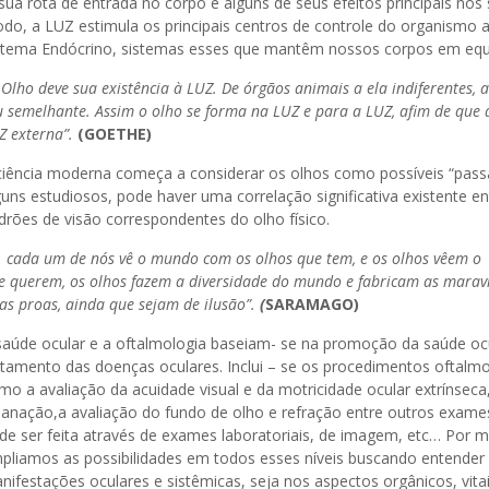
 sua rota de entrada no corpo e alguns de seus efeitos principais nos
do, a LUZ estimula os principais centros de controle do organismo 
stema Endócrino, sistemas esses que mantêm nossos corpos em equil
 Olho deve sua existência à LUZ. De órgãos animais a ela indiferentes,
u semelhante. Assim o olho se forma na LUZ e para a LUZ, afim de que 
Z externa”
.
(GOETHE)
ciência moderna começa a considerar os olhos como possíveis “pass
guns estudiosos, pode haver uma correlação significativa existente e
drões de visão correspondentes do olho físico.
 cada um de nós vê o mundo com os olhos que tem, e os olhos vêem o
e querem, os olhos fazem a diversidade do mundo e fabricam as maravi
tas proas, ainda que sejam de ilusão”
.
(
SARAMAGO)
saúde ocular e a oftalmologia baseiam- se na promoção da saúde ocu
atamento das doenças oculares. Inclui – se os procedimentos oftalmo
mo a avaliação da acuidade visual e da motricidade ocular extrínseca
lanação,a avaliação do fundo de olho e refração entre outros exam
de ser feita através de exames laboratoriais, de imagem, etc… Por m
pliamos as possibilidades em todos esses níveis buscando entender 
nifestações oculares e sistêmicas, seja nos aspectos orgânicos, vita