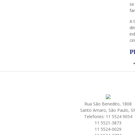
se
fa
A 
di
in
cir
P
Rua São Benedito, 1808
Santo Amaro, São Paulo, S
Telefones: 11 5524 9054
11 5521-3873
11 5524-0029