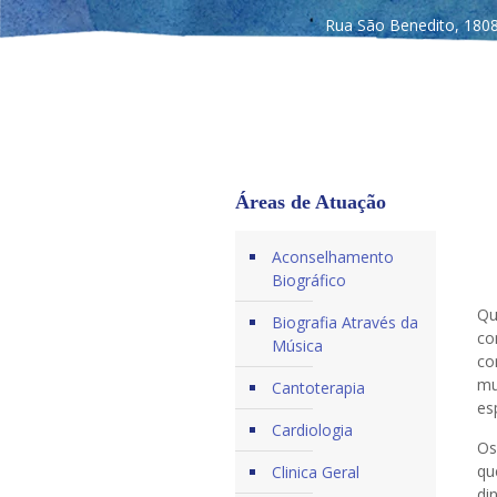
Rua São Benedito, 1808
Áreas de Atuação
Aconselhamento
Biográfico
Qu
Biografia Através da
co
Música
co
mu
Cantoterapia
es
Cardiologia
Os
qu
Clinica Geral
di