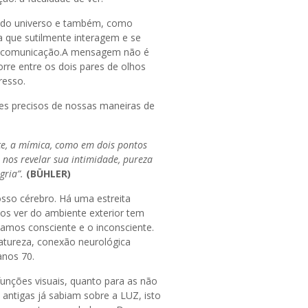
 do universo e também, como
 que sutilmente interagem e se
da comunicação.A mensagem não é
rre entre os dois pares de olhos
resso.
es precisos de nossas maneiras de
ace, a mímica, como em dois pontos
 nos revelar sua intimidade, pureza
gria”
.
(BÜHLER)
sso cérebro. Há uma estreita
mos ver do ambiente exterior tem
amos consciente e o inconsciente.
atureza, conexão neurológica
anos 70.
funções visuais, quanto para as não
 antigas já sabiam sobre a LUZ, isto