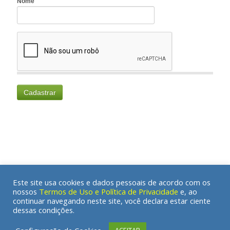
Este site usa cookies e dados pessoais de acordo com os
nossos
Termos de Uso e Política de Privacidade
e, ao
Agende uma consulta
continuar navegando neste site, você declara estar ciente
© 2020 A Clínica Antroposófica | Todos os direitos reservados
dessas condições.
A Clínica Antroposófica
Profissionais
Especialidades
Notícias e Artigos
Eventos
Contato / Localização