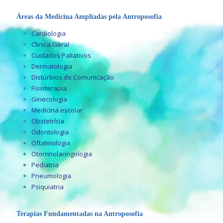
Áreas da Medicina Ampliadas pela Antroposofia
Cardiologia
Clinica Geral
Cuidados Paliativos
Dermatologia
Distúrbios de Comunicação
Fisioterapia
Ginecologia
Medicina escolar
Obstetrícia
Odontologia
Oftalmologia
Otorrinolaringologia
Pediatria
Pneumologia
Psiquiatria
Terapias Fundamentadas na Antroposofia