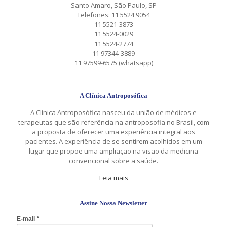
Santo Amaro, São Paulo, SP
Telefones: 11 5524 9054
11 5521-3873
11 5524-0029
11 5524-2774
11 97344-3889
11 97599-6575 (whatsapp)
A Clínica Antroposófica
A Clínica Antroposófica nasceu da união de médicos e
terapeutas que são referência na antroposofia no Brasil, com
a proposta de oferecer uma experiência integral aos
pacientes. A experiência de se sentirem acolhidos em um
lugar que propõe uma ampliação na visão da medicina
convencional sobre a saúde.
Leia mais
Assine Nossa Newsletter