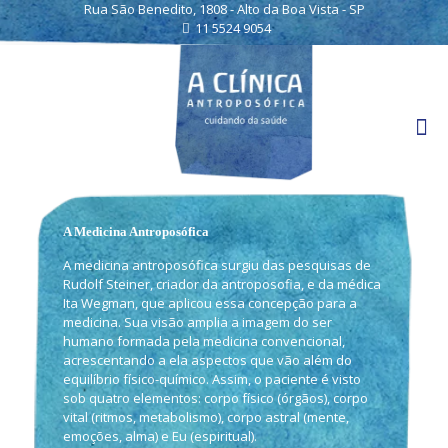
Rua São Benedito, 1808 - Alto da Boa Vista - SP
11 5524 9054
A Medicina Antroposófica
A medicina antroposófica surgiu das pesquisas de
Rudolf Steiner, criador da antroposofia, e da médica
Ita Wegman, que aplicou essa concepção para a
medicina. Sua visão amplia a imagem do ser
humano formada pela medicina convencional,
acrescentando a ela aspectos que vão além do
equilíbrio físico-químico. Assim, o paciente é visto
sob quatro elementos: corpo físico (órgãos), corpo
vital (ritmos, metabolismo), corpo astral (mente,
emoções, alma) e Eu (espiritual).