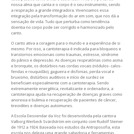
nossa alma que canta e o corpo é o seu instrumento, sendo
a respiração a grande integradora. Vivenciamos essa
integração pela transformação do ar em som, que nos dá a
sensação de vida. Tudo que perturba como tendência
doentia no corpo pode ser corrigido e harmonizado pelo
canto.
O canto ativa a coragem para o mundo e a experiência de si
mesmo. Por isso, a cantoterapia é indicada para bloqueios e
transtornos emocionais como traumas, estresse, síndrome
do pânico e depressão. As doenças respiratórias como asma
e bronquite, os distúrbios nas cordas vocais (nódulos- calos-
fendas e rouquidão), gagueira e disfonias, perda vocal e
bruxismo, distúrbios auditivos e início de surdez se
beneficiam especialmente com a cantoterapia. Sendo
extremamente energética, revitalizante e ordenadora, a
cantoterapia ajuda na recuperação de doenças graves como
anorexia e bulimia e recuperação de pacientes de câncer,
tireoidites e doenças autoimunes.
A Escola Desvendar da Voz foi desenvolvida pela cantora
Valborg Werbeck Svärdström em conjunto com Rudolf Steiner
de 1912 a 1924. Baseada nos estudos da Antroposofia, esta
escola nos delega uma grande sabedoria e ferramentas