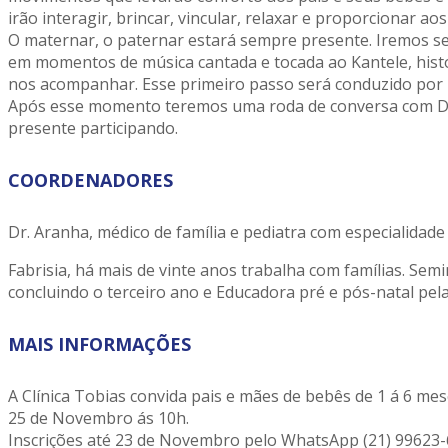
irão interagir, brincar, vincular, relaxar e proporcionar 
O maternar, o paternar estará sempre presente. Iremos s
em momentos de música cantada e tocada ao Kantele, histór
nos acompanhar. Esse primeiro passo será conduzido por F
Após esse momento teremos uma ro
da de conversa com D
presente participando.
COORDENADORES
Dr. Aranha, médico de família e pediatra com especialidade
Fabrisia, há mais de vinte anos trabalha com famílias. Sem
concluindo o terceiro ano e Educadora pré e pós-natal pel
MAIS INFORMAÇÕES
A Clínica Tobias convida pais e mães de bebês de 1 á 6 me
25 de Novembro ás 10h.
Inscrições até 23 de Novembro pelo WhatsApp (21) 99623-6