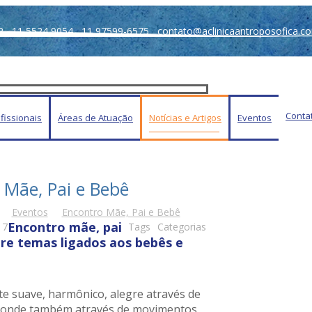
P
11 5524 9054
11 97599-6575
contato@aclinicaantroposofica.c
Contat
fissionais
Áreas de Atuação
Notícias e Artigos
Eventos
 Mãe, Pai e Bebê
Eventos
Encontro Mãe, Pai e Bebê
Encontro mãe, pai
17
Tags
Categorias
re temas ligados aos bebês e
e suave, harmônico, alegre através de
e onde também através de movimentos