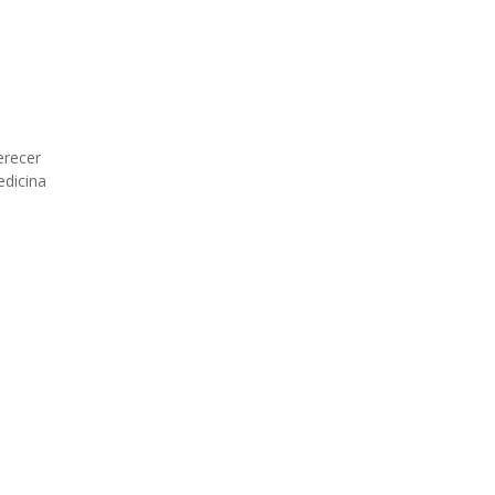
erecer
edicina