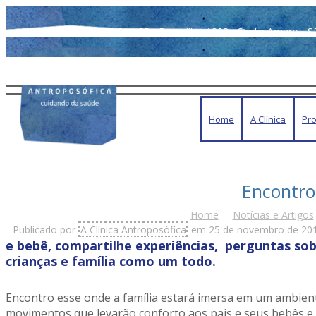
Rua São Benedito, 1808 - Santo Amaro - S
Home
A Clínica
Pro
Encontro
Home
Notícias e Artigos
Publicado por
A Clínica Antroposófica
em
25 de novembro de 20
e bebê,
compartilhe experiências, perguntas sob
crianças e família como um todo.
Encontro esse onde a família estará imersa em um ambient
movimentos que levarão conforto aos pais e seus bebês 