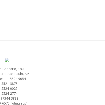
o Benedito, 1808
aro, São Paulo, SP
es: 11 5524 9054
1 5521-3873
1 5524-0029
1 5524-2774
 97344-3889
9-6575 (whatsapp)