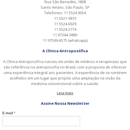
Rua São Benedito, 1808
Santo Amaro, São Paulo, SP
Telefones: 11 5524 9054
11 5521-3873
11 5524-0029
11 5524-2774
11 97344-3889
11 97599-6575 (whatsapp)
A Clínica Antroposófica
A Clínica Antroposófica nasceu da união de médicos e terapeutas que
são referência na antroposofia no Brasil, com a proposta de oferecer
uma experiência integral aos pacientes. A experiência de se sentirem
acolhidos em um lugar que propõe uma ampliação na visão da
medicina convencional sobre a saúde.
Leia mais
Assine Nossa Newsletter