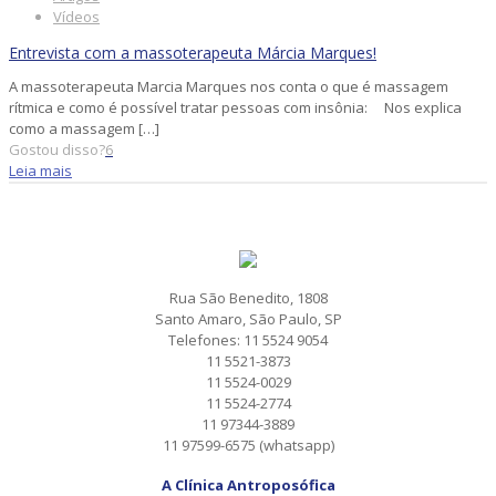
Vídeos
Entrevista com a massoterapeuta Márcia Marques!
A massoterapeuta Marcia Marques nos conta o que é massagem
rítmica e como é possível tratar pessoas com insônia: Nos explica
como a massagem
[…]
Gostou disso?
6
Leia mais
Rua São Benedito, 1808
Santo Amaro, São Paulo, SP
Telefones: 11 5524 9054
11 5521-3873
11 5524-0029
11 5524-2774
11 97344-3889
11 97599-6575 (whatsapp)
A Clínica Antroposófica