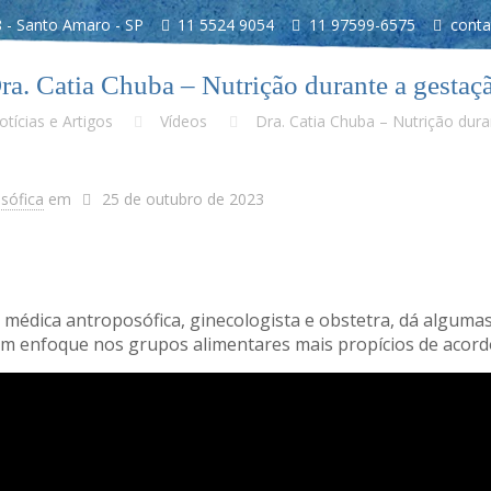
 - Santo Amaro - SP
11 5524 9054
11 97599-6575
conta
ra. Catia Chuba – Nutrição durante a gestaç
otícias e Artigos
Vídeos
Dra. Catia Chuba – Nutrição dur
osófica
em
25 de outubro de 2023
, médica antroposófica, ginecologista e obstetra, dá alguma
om enfoque nos grupos alimentares mais propícios de acordo