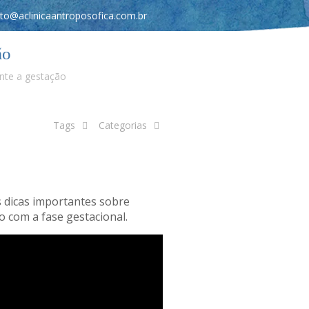
to@aclinicaantroposofica.com.br
ão
ante a gestação
Tags
Categorias
s dicas importantes sobre
 com a fase gestacional.