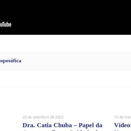
roposófica
26 de setembro de 2023
15 de mar
Dra. Catia Chuba – Papel da
Vídeo