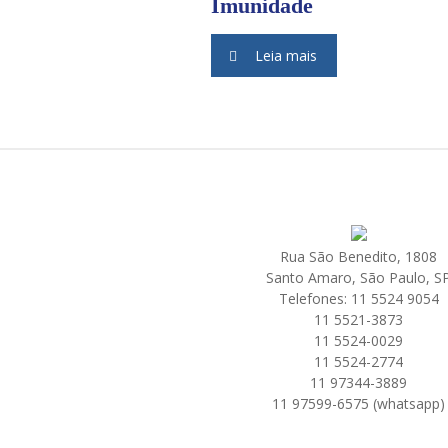
Imunidade
Leia mais
Rua São Benedito, 1808
Santo Amaro, São Paulo, S
Telefones: 11 5524 9054
11 5521-3873
11 5524-0029
11 5524-2774
11 97344-3889
11 97599-6575 (whatsapp)