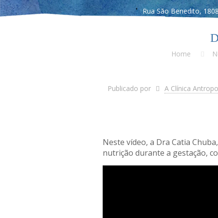
Rua São Benedito, 1808
D
Home
N
Publicado por
A Clínica Antrop
Neste vídeo, a Dra Catia Chuba
nutrição durante a gestação, c