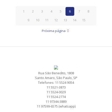
1
2
3
4
5
6
7
8
9
10
11
12
13
14
15
Próxima página
Rua São Benedito, 1808
Santo Amaro, São Paulo, SP
Telefones: 11 5524 9054
11 5521-3873
11 5524-0029
11 5524-2774
11 97344-3889
11 97599-6575 (whatsapp)