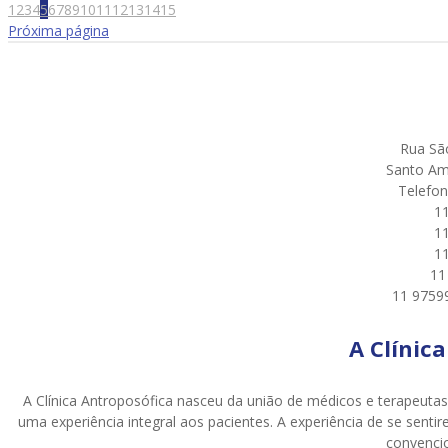
1
2
3
4
5
6
7
8
9
10
11
12
13
14
15
Próxima página
Rua Sã
Santo Am
Telefon
1
1
1
11
11 9759
A Clínic
A Clínica Antroposófica nasceu da união de médicos e terapeutas
uma experiência integral aos pacientes. A experiência de se sen
convencio