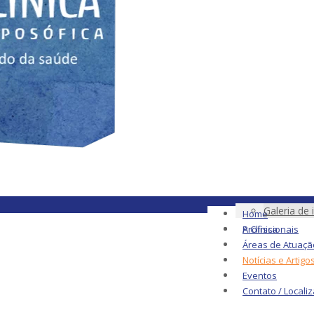
Galeria de
Home
A Clínica
Profissionais
Áreas de Atuaçã
Notícias e Artigo
Eventos
Contato / Locali