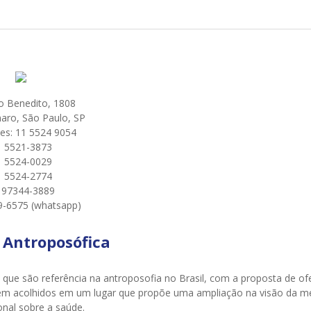
o Benedito, 1808
aro, São Paulo, SP
es: 11 5524 9054
1 5521-3873
1 5524-0029
1 5524-2774
 97344-3889
9-6575 (whatsapp)
a Antroposófica
 que são referência na antroposofia no Brasil, com a proposta de of
tirem acolhidos em um lugar que propõe uma ampliação na visão da m
nal sobre a saúde.