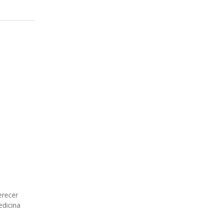
erecer
edicina