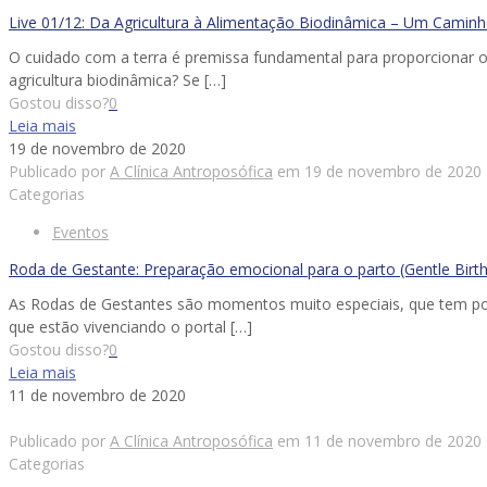
Live 01/12: Da Agricultura à Alimentação Biodinâmica – Um Camin
O cuidado com a terra é premissa fundamental para proporcionar o c
agricultura biodinâmica? Se
[…]
Gostou disso?
0
Leia mais
19 de novembro de 2020
Publicado por
A Clínica Antroposófica
em
19 de novembro de 2020
Categorias
Eventos
Roda de Gestante: Preparação emocional para o parto (Gentle Birth
As Rodas de Gestantes são momentos muito especiais, que tem por 
que estão vivenciando o portal
[…]
Gostou disso?
0
Leia mais
11 de novembro de 2020
Publicado por
A Clínica Antroposófica
em
11 de novembro de 2020
Categorias