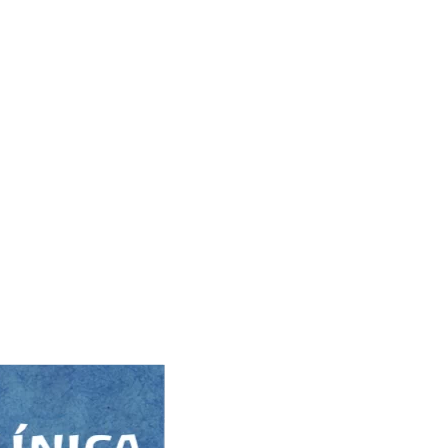
Rua São Benedito, 1808 - Santo Amaro
11 5524 9054
11 97599-6575
contato@aclinicaantroposofica.com.br