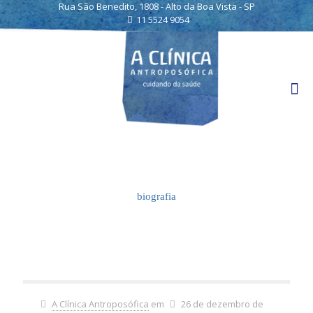
Rua São Benedito, 1808 - Alto da Boa Vista - SP
11 5524 9054
biografia
A Clínica Antroposófica
em
26 de dezembro de