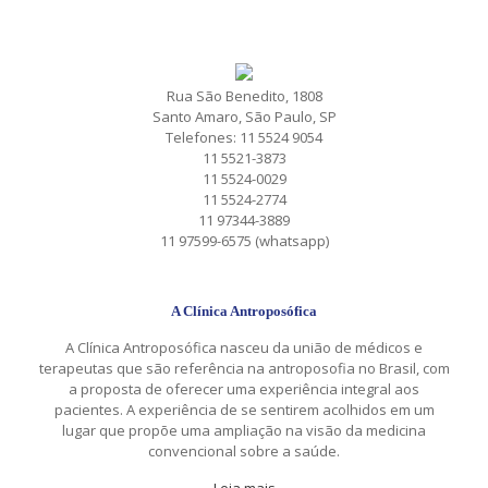
Rua São Benedito, 1808
Santo Amaro, São Paulo, SP
Telefones: 11 5524 9054
11 5521-3873
11 5524-0029
11 5524-2774
11 97344-3889
11 97599-6575 (whatsapp)
A Clínica Antroposófica
A Clínica Antroposófica nasceu da união de médicos e
terapeutas que são referência na antroposofia no Brasil, com
a proposta de oferecer uma experiência integral aos
pacientes. A experiência de se sentirem acolhidos em um
lugar que propõe uma ampliação na visão da medicina
convencional sobre a saúde.