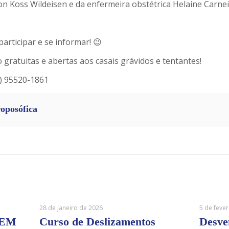
Von Koss Wildeisen e da enfermeira obstétrica Helaine Carne
rticipar e se informar! 😉
ratuitas e abertas aos casais grávidos e tentantes!
1) 95520-1861
roposófica
28 de janeiro de 2026
5 de feve
 EM
Curso de Deslizamentos
Desve