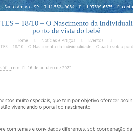
 - Santo Amaro - SP
11 5524 9054
11 97599-6575
conta
– 18/10 – O Nascimento da Individualid
ponto de vista do bebê
Home
Notícias e Artigos
Eventos
 – 18/10 – O Nascimento da Individualidade – O parto sob o pont
osófica
em
16 de outubro de 2022
entos muito especiais, que tem por objetivo oferecer acol
estão vivenciando o portal do nascimento.
e com temas e convidados diferentes, sob coordenação da 