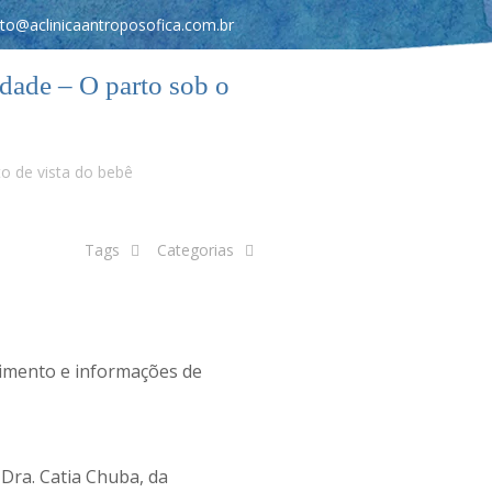
to@aclinicaantroposofica.com.br
ade – O parto sob o
o de vista do bebê
Tags
Categorias
himento e informações de
Dra. Catia Chuba, da