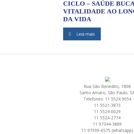
CICLO – SAÚDE BUCA
VITALIDADE AO LO
DA VIDA
Leia mais
Rua São Benedito, 1808
Santo Amaro, São Paulo, S
Telefones: 11 5524 9054
11 5521-3873
11 5524-0029
11 5524-2774
11 97344-3889
11 97599-6575 (whatsapp)