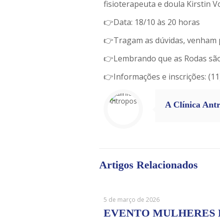
fisioterapeuta e doula Kirstin 
👉Data: 18/10 às 20 horas
👉Tragam as dúvidas, venham pa
👉Lembrando que as Rodas são g
👉Informações e inscrições: (1
A Clínica Ant
Artigos Relacionados
5 de março de 2026
EVENTO MULHERES