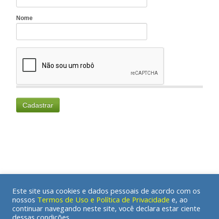
Este site usa cookies e dados pessoais de acordo com os
nossos
Termos de Uso e Política de Privacidade
e, ao
continuar navegando neste site, você declara estar ciente
© 2020 A Clínica Antroposófica | Todos os direitos reservados
dessas condições.