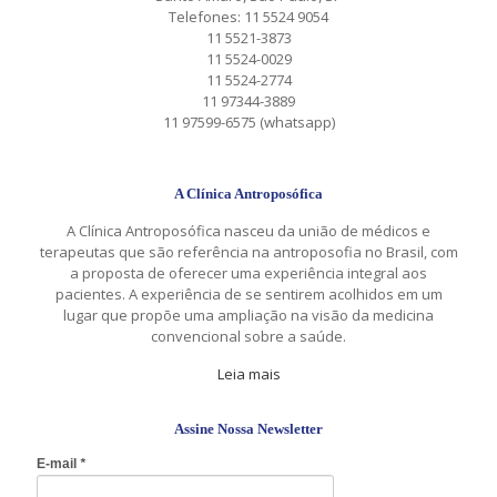
Telefones: 11 5524 9054
11 5521-3873
11 5524-0029
11 5524-2774
11 97344-3889
11 97599-6575 (whatsapp)
A Clínica Antroposófica
A Clínica Antroposófica nasceu da união de médicos e
terapeutas que são referência na antroposofia no Brasil, com
a proposta de oferecer uma experiência integral aos
pacientes. A experiência de se sentirem acolhidos em um
lugar que propõe uma ampliação na visão da medicina
convencional sobre a saúde.
Leia mais
Assine Nossa Newsletter