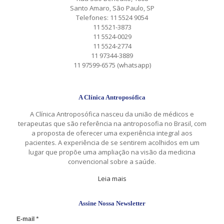
Santo Amaro, São Paulo, SP
Telefones: 11 5524 9054
11 5521-3873
11 5524-0029
11 5524-2774
11 97344-3889
11 97599-6575 (whatsapp)
A Clínica Antroposófica
A Clínica Antroposófica nasceu da união de médicos e
terapeutas que são referência na antroposofia no Brasil, com
a proposta de oferecer uma experiência integral aos
pacientes. A experiência de se sentirem acolhidos em um
lugar que propõe uma ampliação na visão da medicina
convencional sobre a saúde.
Leia mais
Assine Nossa Newsletter